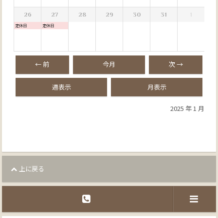
26
27
28
29
30
31
1
定休日
定休日
← 前
今月
次 →
週表示
月表示
2025 年 1 月
上に戻る