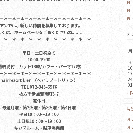
－＊－＊－＊－＊－＊－＊－＊－＊－＊－＊－＊
アンでは、新しい仲間を募集しております。
しくは、ホームページをご覧くださいね。。。
カ
－＊－＊－＊－＊－＊－＊－＊－＊－＊－＊－＊
月
平日・土日祝全て
10:00-19:00
3
最終受付 カット18時/カラー・パーマ17時）
10
－＊－＊－＊－＊－＊－＊－＊－＊－＊－＊－＊
17
24
hair resort Lien （ヘアリゾートリアン）
31
TEL 072-845-6576
« F
枚方市伊加賀南町5-7
定休日
毎週月曜／第2火曜／第3火曜／第4日曜
月
平日10：00～19：00
20
土日祝10：00～19：00
20
キッズルーム・駐車場完備