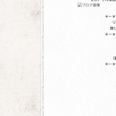
＊－＊
リ
詳
＊－＊
（
＊－＊