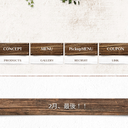
CONCEPT
MENU
PickupMENU
COUPON
PRODUCTS
GALLERY
RECRUIT
LINK
2月、最後！！