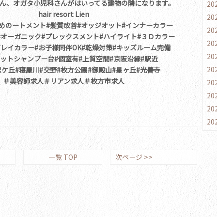
ん、オガタ小児科さんがはいってる建物の隣になります。
20
hair resort Lien
20
めのートメント#髪質改善#オッジオット#インナーカラー
20
#オーガニック#プレックスメント#ハイライト#３Ｄカラー
20
グレイカラー#お子様同伴OK#乾燥対策#キッズルーム完備
20
ラットシャンプー台#個室有#上質空間#京阪沿線#駅近
20
里ケ丘#寝屋川#交野#枚方公園#御殿山#星ヶ丘#光善寺
＃美容師求人＃リアン求人＃枚方市求人
20
20
20
20
一覧 TOP
次ページ >>