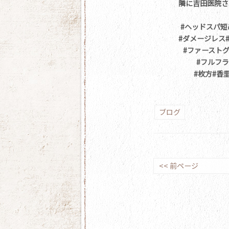
隣に吉田医院さ
#ヘッドスパ短
#ダメージレス
#ファースト
#フルフ
#枚方#香
ブログ
<< 前ページ