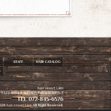
STAFF
HAIR CATALOG
hair resort Lien
〒573-0053 大阪府枚方市伊加賀南町5-7
TEL
072-845-6576
2026
hair resort Lien
All Right Reserved.