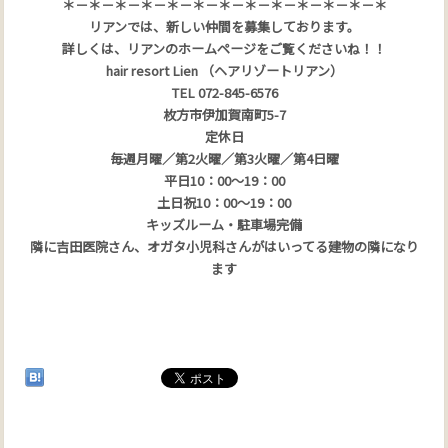
＊－＊－＊－＊－＊－＊－＊－＊－＊－＊－＊－＊－＊
リアンでは、新しい仲間を募集しております。
詳しくは、リアンのホームページをご覧くださいね！！
hair resort Lien （ヘアリゾートリアン）
TEL 072-845-6576
枚方市伊加賀南町5-7
定休日
毎週月曜／第2火曜／第3火曜／第4日曜
平日10：00～19：00
土日祝10：00～19：00
キッズルーム・駐車場完備
隣に吉田医院さん、オガタ小児科さんがはいってる建物の隣になり
ます